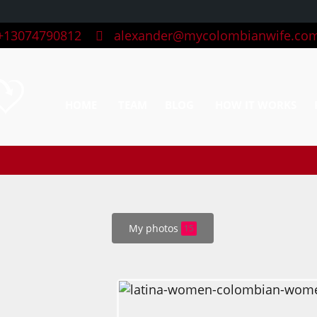
13074790812
alexander@mycolombianwife.co
HOME
TEAM
BLOG
HOW IT WORKS
My photos
15