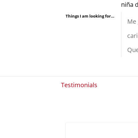
niña 
Things I am looking for in a person are:
Me 
car
Que
Testimonials