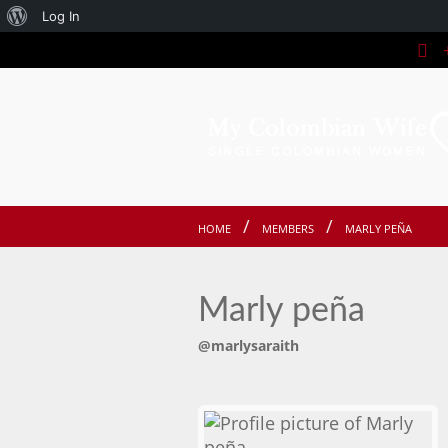
About
Log In
+
WordPress
HOME
MEMBERS
MARLY PEÑA
Marly peña
@marlysaraith