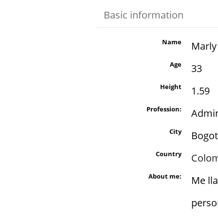
Basic information
Name
Marly
Age
33
Height
1.59
Profession:
Admin
City
Bogot
Country
Colo
About me:
Me ll
perso